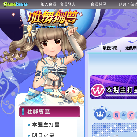
加入會員
會員登入
會員特區
點數 / 儲
|
最新消息
遊戲專