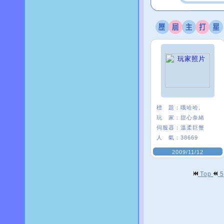
標 題：
哦哈哈.
玩 家：
甜心奈緒
伺服器：
溫柔巨蟹
人 氣：
38669
2009/11/12
Top
5