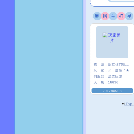
標 題：
朋友你們呢~~
玩 家：
〥﹑虞姬〞★
伺服器：
溫柔巨蟹
人 氣：
16630
2017/08/03
Top