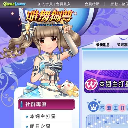
加入會員
會員登入
會員特區
點數 / 儲
|
最新消息
遊戲專