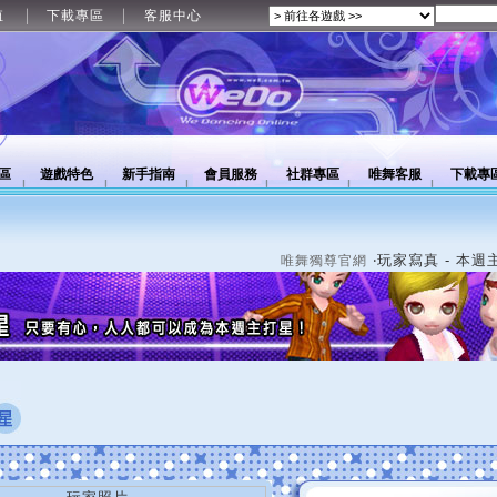
值
下載專區
客服中心
區
遊戲特色
新手指南
會員服務
社群專區
唯舞客服
下載專
‧玩家寫真 - 本週
唯舞獨尊官網