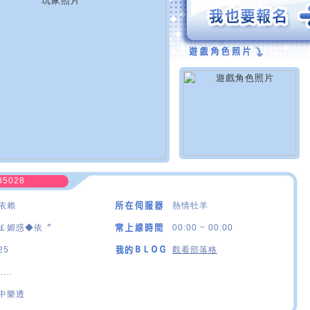
35028
依賴
熱情牡羊
￡媚惑◆依〞
00:00 ~ 00:00
25
觀看部落格
.....
中樂透