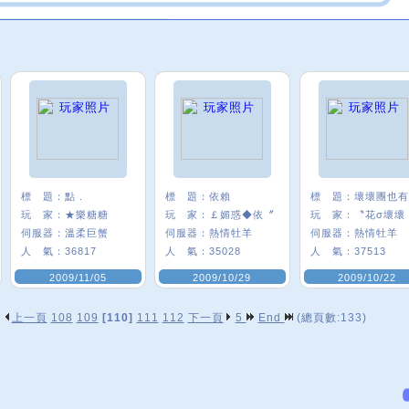
標 題：
點 .
標 題：
依賴
標 題：
壞壞團也有
玩 家：
★樂糖糖
玩 家：
￡媚惑◆依〞
玩 家：
〝花σ壞壞
伺服器：
溫柔巨蟹
伺服器：
熱情牡羊
伺服器：
熱情牡羊
人 氣：
36817
人 氣：
35028
人 氣：
37513
2009/11/05
2009/10/29
2009/10/22
上一頁
108
109
[110]
111
112
下一頁
5
End
(總頁數:133)