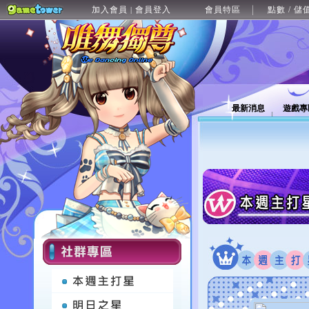
加入會員
會員登入
會員特區
點數 / 儲
|
最新消息
遊戲專