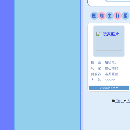
標 題：
哦哈哈.
玩 家：
甜心奈緒
伺服器：
溫柔巨蟹
人 氣：
38599
2009/11/12
Top
5