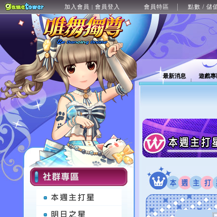
加入會員
會員登入
會員特區
點數 / 儲
|
最新消息
遊戲專