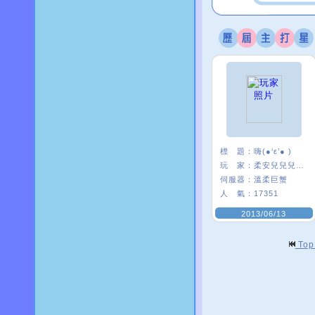
標 題：
嗨(●‘ε’● )
玩 家：
柔安兒兒兒兒’
伺服器：
溫柔巨蟹
人 氣：
17351
2013/06/13
To