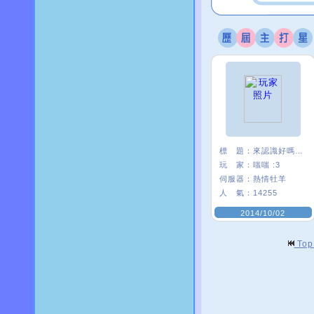
標 題：
來認識好嗎 <3.
玩 家：
嗤嗤 :3
伺服器：
熱情牡羊
人 氣：
14255
2014/10/02
To