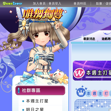
加入會員
會員登入
會員特區
點數 / 儲
|
最新消息
遊戲專