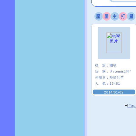
標 題：
團收
玩 家：
Ａrtemisξ軒°
伺服器：
熱情牡羊
人 氣：
13481
2014/01/02
To