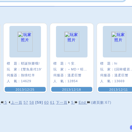
標 題：
耶誕快樂哦!
標 題：
ㄢ安.
標 題：
hi
玩 家：
ξ雙魚座/E19’
玩 家：
﹡MD〃咺葎∮
玩 家：
ξ回眸
伺服器：
熱情牡羊
伺服器：
溫柔巨蟹
伺服器：
溫柔巨蟹
人 氣：
14629
人 氣：
12854
人 氣：
13669
2013/12/25
2013/12/18
2013/12/11
p
5
上一頁
57
58
[59]
60
61
下一頁
5
End
(總頁數:67)