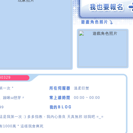
40329
第一次 *
溫柔巨蟹
、蹦啾ω戀芽〃
00:00 ~ 00:00
99
這是我第一次 :) 多多指教 - 我內心善良 天真無邪 頭我吧 =_=
有1000萬 * 這樣我會爽死