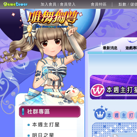
加入會員
會員登入
會員特區
點數 / 儲
|
最新消息
遊戲專