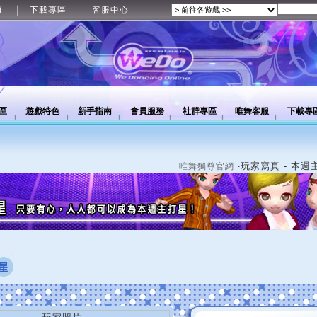
值
下載專區
客服中心
區
遊戲特色
新手指南
會員服務
社群專區
唯舞客服
下載專
‧玩家寫真 - 本週
唯舞獨尊官網