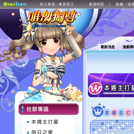
加入會員
會員登入
會員特區
點數 / 儲
|
最新消息
遊戲專