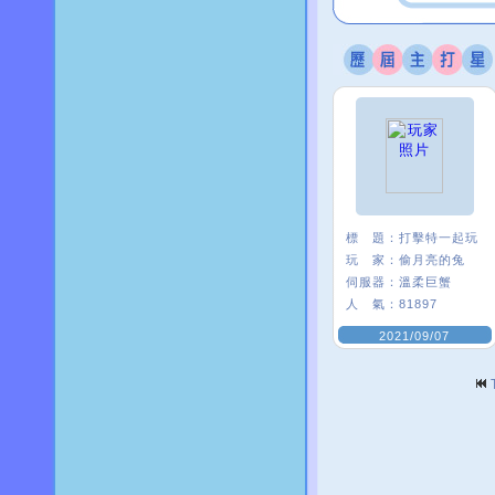
標 題：
打擊特一起玩
玩 家：
偷月亮的兔
伺服器：
溫柔巨蟹
人 氣：
81897
2021/09/07