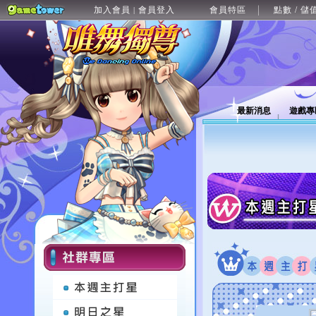
加入會員
會員登入
會員特區
點數 / 儲
|
最新消息
遊戲專