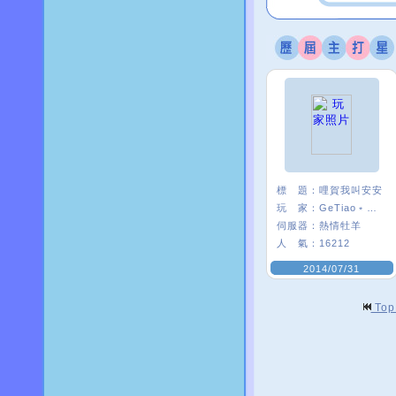
標 題：
哩賀我叫安安
玩 家：
GeTiao﹡安安¯
伺服器：
熱情牡羊
人 氣：
16212
2014/07/31
To