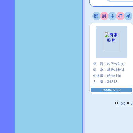
標 題：
昨天沒貼好
玩 家：
基隆棉棉冰
伺服器：
熱情牡羊
人 氣：
36813
2009/09/17
Top
5