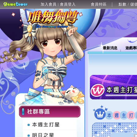
加入會員
會員登入
會員特區
點數 / 儲
|
最新消息
遊戲專