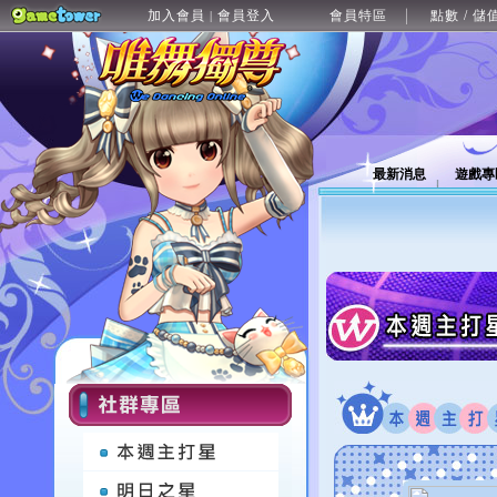
加入會員
會員登入
會員特區
點數 / 儲
|
最新消息
遊戲專