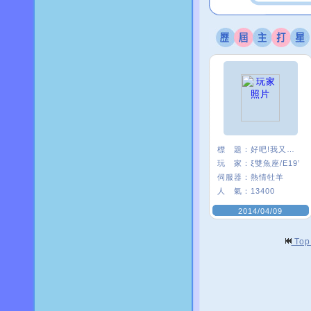
標 題：
好吧!我又來了
玩 家：
ξ雙魚座/E19’
伺服器：
熱情牡羊
人 氣：
13400
2014/04/09
To