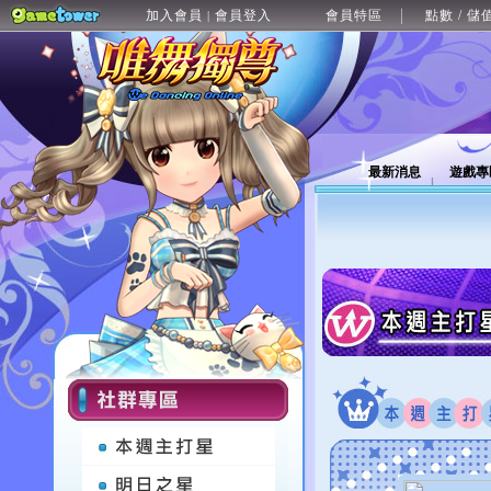
加入會員
會員登入
會員特區
點數 / 儲
|
最新消息
遊戲專