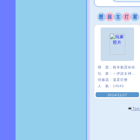
標 題：
根本氣質哈哈
玩 家：
﹟伊諾女神δ﹒
伺服器：
溫柔巨蟹
人 氣：
14543
2014/11/27
To