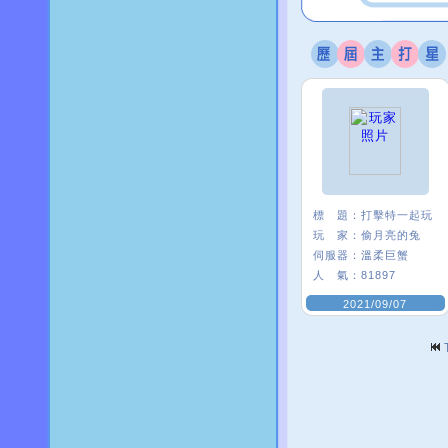
標 題：
打擊特一起玩
玩 家：
偷月亮的兔
伺服器：
溫柔巨蟹
人 氣：
81897
2021/09/07