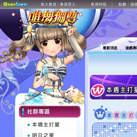
加入會員
會員登入
會員特區
點數 / 儲
|
最新消息
遊戲專