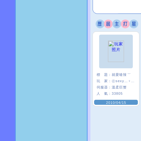
標 題：
就愛嗆辣˙ˇ˙
玩 家：
㊣sexy﹏♀喵㊣
伺服器：
溫柔巨蟹
人 氣：
33805
2010/04/15