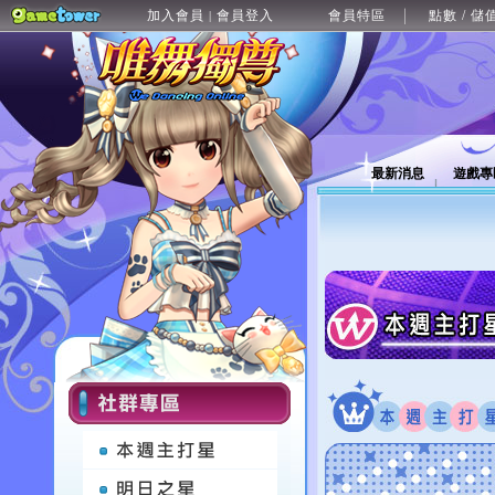
加入會員
會員登入
會員特區
點數 / 儲
|
最新消息
遊戲專