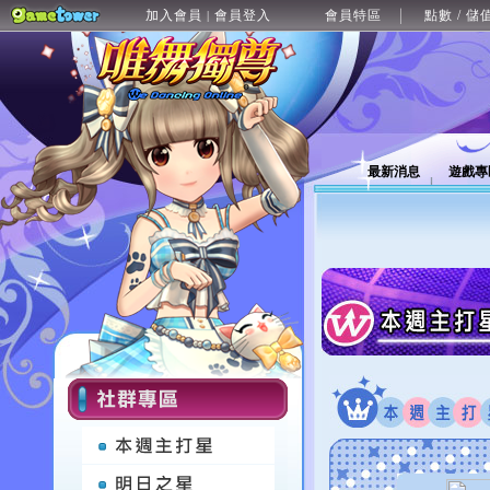
加入會員
會員登入
會員特區
點數 / 儲
|
最新消息
遊戲專