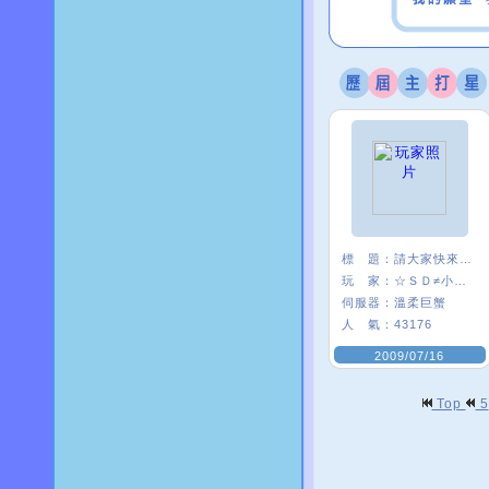
標 題：
請大家快來認識我
玩 家：
☆ＳＤ≠小麥×
伺服器：
溫柔巨蟹
人 氣：
43176
2009/07/16
Top
5