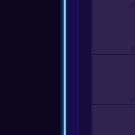
(
(
(