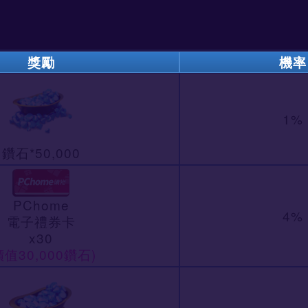
獎勵
機率
1%
鑽石*50,000
PChome
4%
電子禮券卡
x30
價值30,000鑽石)