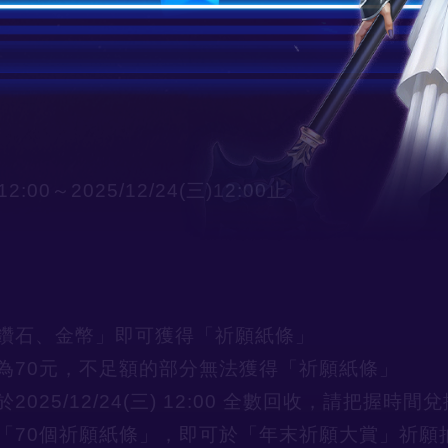
)12:00～
2025/12/24(三)12:00止
鑽石、金幣」即可獲得「祈願紙條」
為70元，不足額的部分無法獲得「祈願紙條」
025/12/24(三) 12:00 全數回收，請把握時間兌
「70個祈願紙條」，即可於「年末祈願大賞」祈願