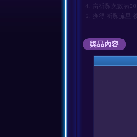
當祈願次數滿60
獲得 祈願流星
獎品內容