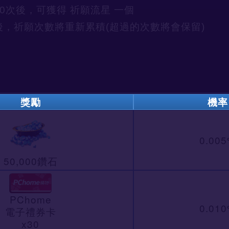
0次後，可獲得 祈願流星 一個
 後，祈願次數將重新累積(超過的次數將會保留)
獎勵
機率
0.00
50,000鑽石
PChome
0.01
電子禮券卡
x30