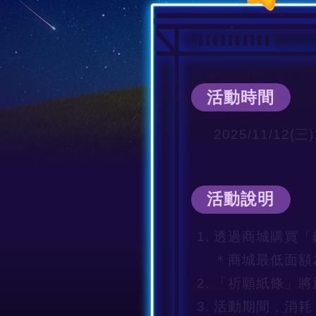
活動時間
2025/11/12(三
活動說明
透過商城購買「
＊商城最低面額
「祈願紙條」將於2
活動期間，消耗