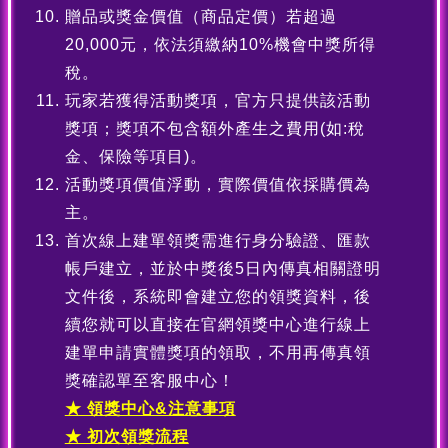
贈品或獎金價值（商品定價）若超過
20,000元，依法須繳納10%機會中獎所得
稅。
玩家若獲得活動獎項，官方只提供該活動
獎項；獎項不包含額外產生之費用(如:稅
金、保險等項目)。
活動獎項價值浮動，實際價值依採購價為
主。
首次線上建單領獎需進行身分驗證、匯款
帳戶建立，並於中獎後5日內傳真相關證明
文件後，系統即會建立您的領獎資料，後
續您就可以直接在官網領獎中心進行線上
建單申請實體獎項的領取，不用再傳真領
獎確認單至客服中心！
★ 領獎中心&注意事項
★ 初次領獎流程