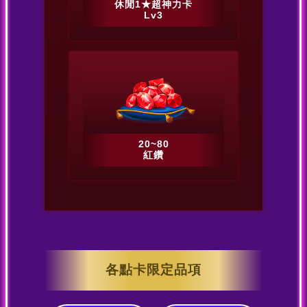
休閒1★超神力卡
Lv3
20~80
紅鑽
各點卡限定品項