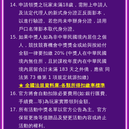
申請領獎之玩家未滿18歲，需附上申請人
及法定代理人的新式身分證正反面影本，
以進行驗證。若您尚未申辦身分證，請用
戶口名簿影本取代身分證。
如果中獎人如為非中華民國境內居住之個
人，競技競賽機會中獎獎金或給與按給付
全額一律要扣繳 20% (中獎人在中華民國
境內無住所，且於課稅年度內在中華民國
境內居留合計未滿 183 天之外僑，應依 同
法第 73 條第 1 項規定就源扣繳)
★ 全國法規資料庫-各類所得扣繳率標準
官方將會自動扣除必要費用(如:銀行匯費、
手續費...等)為玩家實際領到金額。
所有活動中獎名單以官方公告為主。官方
保留更換等值贈品及變更活動內容或終止
活動的權利。