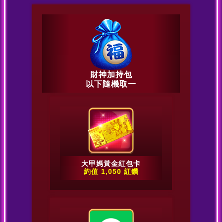
財神加持包
以下隨機取一
大甲媽黃金紅包卡
約值 1,050 紅鑽