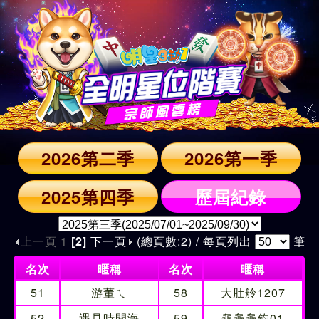
2026第二季
2026第一季
2025第四季
歷屆紀錄
上一頁
1
[2]
下一頁
(總頁數:2) / 每頁列出
筆
名次
暱稱
名次
暱稱
51
游董ㄟ
58
大肚舲1207
52
遇見時間海
59
龜龜龜鈞01