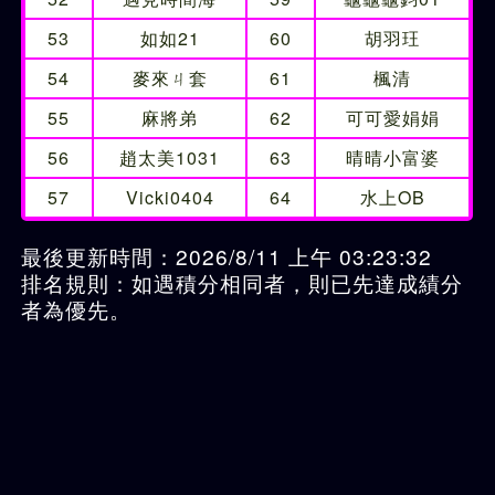
53
如如21
60
胡羽玨
54
麥來ㄐ套
61
楓清
55
麻將弟
62
可可愛娟娟
56
趙太美1031
63
晴晴小富婆
57
Vicki0404
64
水上OB
最後更新時間：2026/8/11 上午 03:23:32
排名規則：如遇積分相同者，則已先達成績分
者為優先。